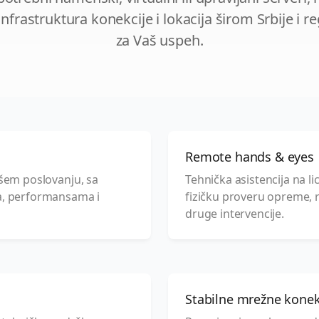
nfrastruktura konekcije i lokacija širom Srbije i r
za Vaš uspeh.
Remote hands & eyes
vašem poslovanju, sa
Tehnička asistencija na l
, performansama i
fizičku proveru opreme, 
druge intervencije.
Stabilne mrežne konek