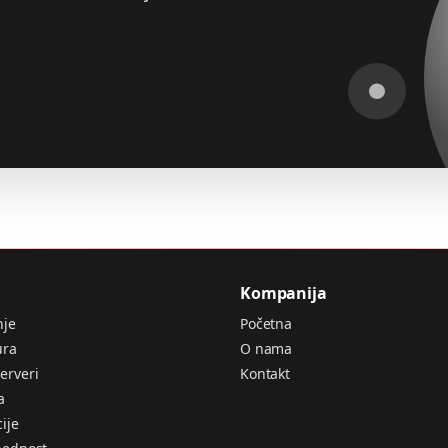
Kompanija
nje
Početna
ura
O nama
erveri
Kontakt
a
ije