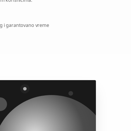
im korisnicima.
ng i garantovano vreme