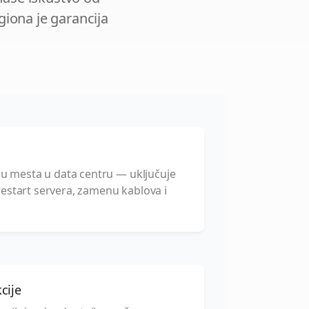
egiona je garancija
icu mesta u data centru — uključuje
restart servera, zamenu kablova i
cije