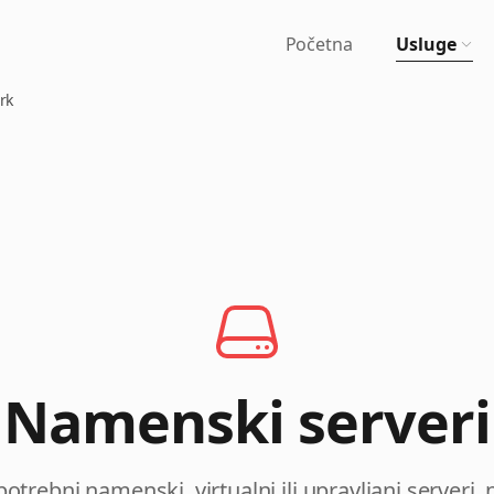
Početna
Usluge
rk
Namenski serveri
otrebni namenski, virtualni ili upravljani serveri,