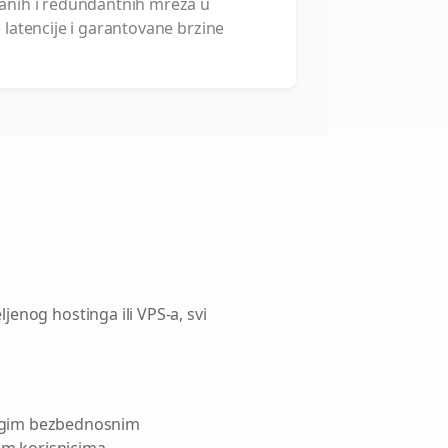
anih i redundantnih mreža u
latencije i garantovane brzine
ljenog hostinga ili VPS-a, svi
rogim bezbednosnim