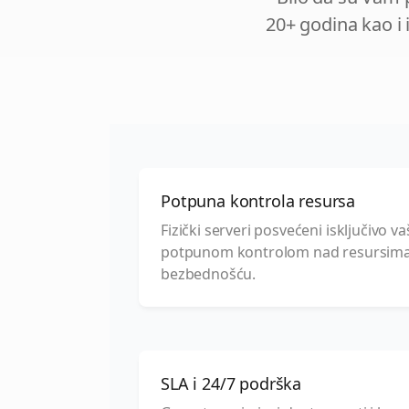
20+ godina kao i i
Potpuna kontrola resursa
Fizički serveri posvećeni isključivo 
potpunom kontrolom nad resursima
bezbednošću.
SLA i 24/7 podrška