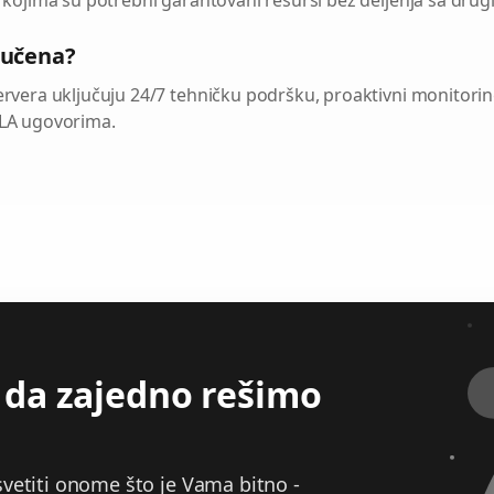
a kojima su potrebni garantovani resursi bez deljenja sa drug
jučena?
ervera uključuju 24/7 tehničku podršku, proaktivni monitori
SLA ugovorima.
 da zajedno rešimo
.
vetiti onome što je Vama bitno -