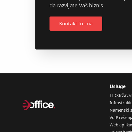
da razvijate Vaš biznis.
Kontakt forma
Usluge
IT Održava
Infrastrukt
Namenski s
VoIP rešenj
Web aplikac