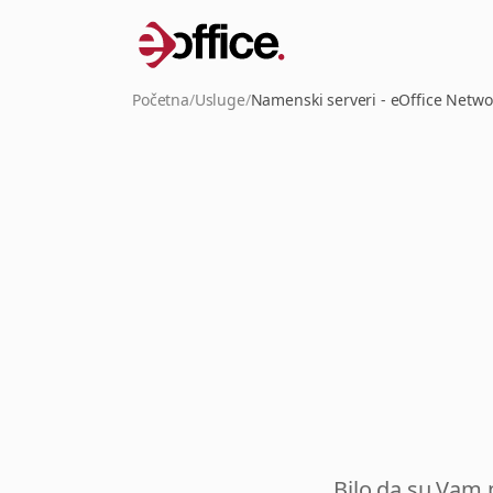
Početna
/
Usluge
/
Namenski serveri - eOffice Netwo
Bilo da su Vam p