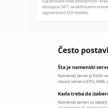
Garantovani nivoi dostupnosti i brz
dostupna 24/7, sa definisanim vre
ugovorenom SLA modelu.
Često postavl
Šta je namenski serv
Namenski server je fizički se
resursi servera (CPU, RAM, 
Kada treba da izabe
Namenski serveri su idealn