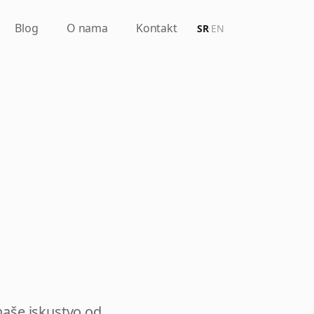
Blog
O nama
Kontakt
SR
·
EN
 naše iskustvo od