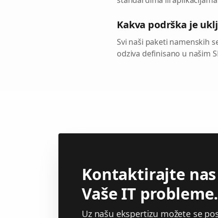
standardima ili aplikacijam
Kakva podrška je ukl
Svi naši paketi namenskih s
odziva definisano u našim 
Kontaktirajte nas
Vaše IT probleme
Uz našu ekspertizu možete se pos